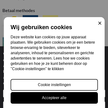
Betaal methodes
Sluiten
Wij gebruiken cookies
Deze website kan cookies op jouw apparaat
plaatsen. We gebruiken cookies om je een betere
browse-ervaring te bieden, siteverkeer te
analyseren, inhoud te personaliseren en gerichte
Mijn Account
Wij gebruiken cookies om uw gebruikservaring te
advertenties te serveren. Lees hoe we cookies
optimaliseren, het webverkeer te analyseren en om gerichte
Mijn Account
gebruiken en hoe je ze kunt beheren door op
advertenties te kunnen tonen via derde partijen. U kunt deze
Wijzig Account
"Cookie-instellingen" te klikken
beheren door op "Cookie instellingen" te klikken. Als u
Mijn Accountinformatie
Inloggen
akkoord gaat met ons gebruik van cookies, klikt u op "Alle
cookies toestaan".
Cookie instellingen
© 2025 Made in Piedmont Wines
KvK: BE0447.107.246 - Btw: BE0447.107.246
Cookie instellingen / Paramètres des cookies
Mobiel: +32 (0)478/70.48.36
Accepteer alle
e-Mail: sales@madeinpiedmont-wines.be
Alle cookies toestaan