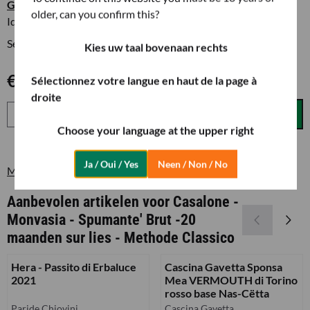
Gastronomische combinaties
older, can you confirm this?
Ideaal tijdens de maaltijd, uitstekend als aperitief
Serveren bij 6 à 8 graden celsius.
Kies uw taal bovenaan rechts
€
20,00
Sélectionnez votre langue en haut de la page à
droite
Aantal
+
In winkelwagen
-
Choose your language at the upper right
Ja / Oui / Yes
Neen / Non / No
Meer van Bollicine - Vini Dolci -Grappa-Vermouth - Olijfolie
Aanbevolen artikelen voor
Casalone -
Monvasia - Spumante' Brut -20
maanden sur lies - Methode Classico
Hera - Passito di Erbaluce
Cascina Gavetta Sponsa
2021
Mea VERMOUTH di Torino
rosso base Nas-Cëtta
Merk:
Merk:
Paride Chiovini
Cascina Gavetta