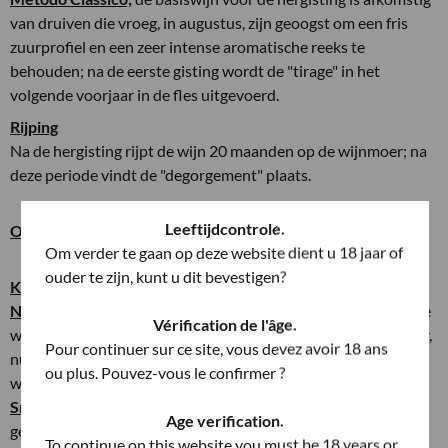
van druiven die vroeg, in augustus, zijn geoogst om een fris
zuurprofiel en een zeer intense aromatische reeks te
behouden; na de eerste gisting wordt de "tirage" in het
volgende voorjaar in de fles uitgevoerd.
Rijping
Na de hergisting rijpt de wijn 20 maanden op de wijnmoer; na
deze periode vindt de "degorgement" plaats.
Leeftijdcontrole.
Organoleptische kenmerken
Om verder te gaan op deze website dient u 18 jaar of
ouder te zijn, kunt u dit bevestigen?
Kleur
: licht strogeel
Neus
: Intens, fijn en karakteristiek met de rassentonen van de
Vérification de l'âge.
wijnstok goed gemengd met die van de rijping op de wijnmoer,
Pour continuer sur ce site, vous devez avoir 18 ans
nuances van roos, salie, groene appel en brioche zijn
ou plus. Pouvez-vous le confirmer ?
waarneembaar.
Smaak:
vol, rijk en persistent, met een romige en perfect
Age verification.
geïntegreerde bruis.
To continue on this website you must be 18 years or