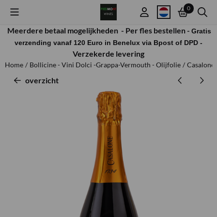
Cookievoorkeuren zijn beschikbaar. Kies instellingen of sta alle co
0
Meerdere betaal mogelijkheden -
Per fles bestellen -
Gratis
verzending vanaf 120 Euro in Benelux via Bpost of DPD -
Verzekerde levering
Home
/
Bollicine - Vini Dolci -Grappa-Vermouth - Olijfolie
/
Casalone 
overzicht