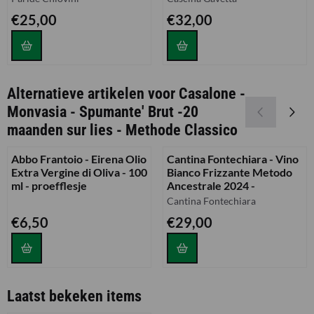
Prijs: 25,00
Prijs: 32,00
€25,00
€32,00
Alternatieve artikelen voor
Casalone -
Monvasia - Spumante' Brut -20
maanden sur lies - Methode Classico
Abbo Frantoio - Eirena Olio
Cantina Fontechiara - Vino
Extra Vergine di Oliva - 100
Bianco Frizzante Metodo
ml - proefflesje
Ancestrale 2024 -
Merk:
Cantina Fontechiara
Prijs: 6,50
Prijs: 29,00
€6,50
€29,00
Laatst bekeken items