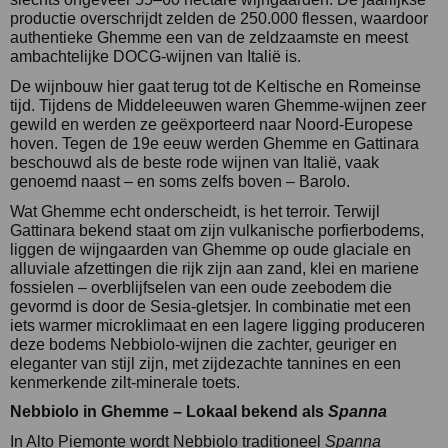
productie overschrijdt zelden de 250.000 flessen, waardoor
authentieke Ghemme een van de zeldzaamste en meest
ambachtelijke DOCG-wijnen van Italië is.
De wijnbouw hier gaat terug tot de Keltische en Romeinse
tijd. Tijdens de Middeleeuwen waren Ghemme-wijnen zeer
gewild en werden ze geëxporteerd naar Noord-Europese
hoven. Tegen de 19e eeuw werden Ghemme en Gattinara
beschouwd als de beste rode wijnen van Italië, vaak
genoemd naast – en soms zelfs boven – Barolo.
Wat Ghemme echt onderscheidt, is het terroir. Terwijl
Gattinara bekend staat om zijn vulkanische porfierbodems,
liggen de wijngaarden van Ghemme op oude glaciale en
alluviale afzettingen die rijk zijn aan zand, klei en mariene
fossielen – overblijfselen van een oude zeebodem die
gevormd is door de Sesia-gletsjer. In combinatie met een
iets warmer microklimaat en een lagere ligging produceren
deze bodems Nebbiolo-wijnen die zachter, geuriger en
eleganter van stijl zijn, met zijdezachte tannines en een
kenmerkende zilt-minerale toets.
Nebbiolo in Ghemme – Lokaal bekend als
Spanna
In Alto Piemonte wordt Nebbiolo traditioneel
Spanna