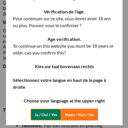
Ghemme wordt vaak beschouwd als de meer gracieuze en
bloemige van de twee appellaties, terwijl Gattinara
Vérification de l'âge.
doorgaans steviger, donkerder en meer gestructureerd is.
Pour continuer sur ce site, vous devez avoir 18 ans
Wijnstijl
ou plus. Pouvez-vous le confirmer ?
Ghemme is een wijn van elegantie in plaats van kracht. Hij
combineert parfum, frisheid en finesse met de complexiteit
Age verification.
en het rijpingspotentieel waar Nebbiolo bekend om staat.
To continue on this website you must be 18 years or
Als Barolo indruk maakt met structuur en Gattinara met
older, can you confirm this?
minerale intensiteit, verleidt Ghemme met verfijning en
subtiliteit.
Kies uw taal bovenaan rechts
DOCG-vereisten
Minimale rijping: 34 maanden in totaal, waarvan
Sélectionnez votre langue en haut de la page à
ten minste 18 maanden op hout en 9 maanden op
droite
fles
Riserva: minimaal 46 maanden rijping
Minimaal alcoholgehalte: 12% (12,5% voor
Choose your language at the upper right
Riserva)
Typische stijl
Ja / Oui / Yes
Neen / Non / No
Body:
Medium, elegant, nooit zwaar
Tannines:
Fijn van structuur en prachtig