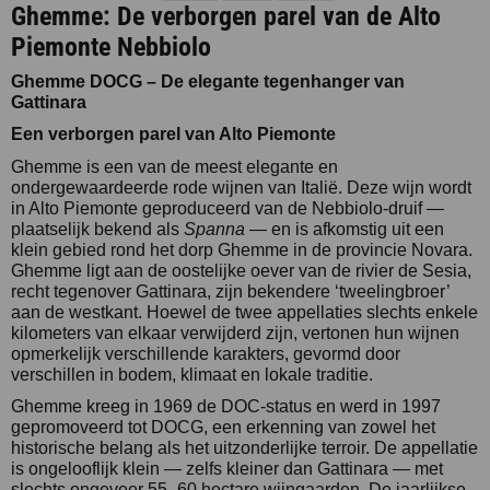
Ghemme: De verborgen parel van de Alto
Piemonte Nebbiolo
Ghemme DOCG – De elegante tegenhanger van
Gattinara
Een verborgen parel van Alto Piemonte
Ghemme is een van de meest elegante en
ondergewaardeerde rode wijnen van Italië. Deze wijn wordt
in Alto Piemonte geproduceerd van de Nebbiolo-druif —
plaatselijk bekend als
Spanna
— en is afkomstig uit een
klein gebied rond het dorp Ghemme in de provincie Novara.
Ghemme ligt aan de oostelijke oever van de rivier de Sesia,
recht tegenover Gattinara, zijn bekendere ‘tweelingbroer’
aan de westkant. Hoewel de twee appellaties slechts enkele
kilometers van elkaar verwijderd zijn, vertonen hun wijnen
opmerkelijk verschillende karakters, gevormd door
verschillen in bodem, klimaat en lokale traditie.
Ghemme kreeg in 1969 de DOC-status en werd in 1997
gepromoveerd tot DOCG, een erkenning van zowel het
historische belang als het uitzonderlijke terroir. De appellatie
is ongelooflijk klein — zelfs kleiner dan Gattinara — met
slechts ongeveer 55–60 hectare wijngaarden. De jaarlijkse