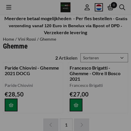
Cookievoorkeuren zijn beschikbaar. Kies instellingen of sta alle co
0
Meerdere betaal mogelijkheden -
Per fles bestellen -
Gratis
verzending vanaf 120 Euro in Benelux via Bpost of DPD -
Verzekerde levering
Home
/
Vini Rossi
/
Ghemme
Ghemme
Sorteermethode
2
Artikelen
Paride Chiovini - Ghemme
Francesco Brigatti -
2021 DOCG
Ghemme - Oltre Il Bosco
2021
Merk:
Merk:
Paride Chiovini
Francesco Brigatti
Prijs: 28,50
Prijs: 27,00
€28,50
€27,00
1