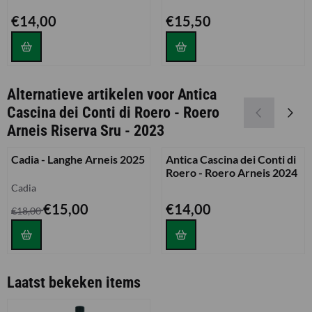
Prijs: 14,00
Prijs: 15,50
€14,00
€15,50
Alternatieve artikelen voor
Antica
Cascina dei Conti di Roero - Roero
Arneis Riserva Sru - 2023
Cadia - Langhe Arneis 2025
Antica Cascina dei Conti di
Roero - Roero Arneis 2024
Merk:
Cadia
Van 18,00 voor 15,00
Prijs: 14,00
€15,00
€14,00
€18,00
Laatst bekeken items