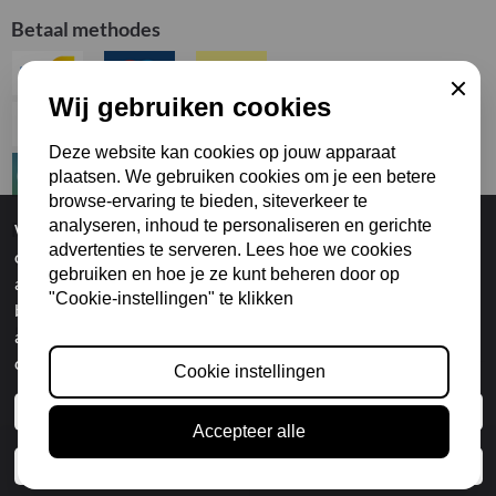
Betaal methodes
Sluiten
Wij gebruiken cookies
Deze website kan cookies op jouw apparaat
plaatsen. We gebruiken cookies om je een betere
browse-ervaring te bieden, siteverkeer te
analyseren, inhoud te personaliseren en gerichte
Mijn Account
Wij gebruiken cookies om uw gebruikservaring te
advertenties te serveren. Lees hoe we cookies
optimaliseren, het webverkeer te analyseren en om gerichte
Mijn Account
gebruiken en hoe je ze kunt beheren door op
advertenties te kunnen tonen via derde partijen. U kunt deze
Wijzig Account
"Cookie-instellingen" te klikken
Mijn Accountinformatie
beheren door op "Cookie instellingen" te klikken. Als u
Inloggen
akkoord gaat met ons gebruik van cookies, klikt u op "Alle
cookies toestaan".
Cookie instellingen
© 2025 Made in Piedmont Wines
KvK: BE0447.107.246 - Btw: BE0447.107.246
Cookie instellingen / Paramètres des cookies
Mobiel: +32 (0)478/70.48.36
Accepteer alle
e-Mail: sales@madeinpiedmont-wines.be
Alle cookies toestaan
Facebook
Instagram