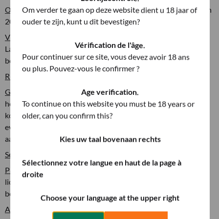
Oogst
: de druiven worden met de hand geoogst in kratten van
Om verder te gaan op deze website dient u 18 jaar of
20 kg. Medio september
ouder te zijn, kunt u dit bevestigen?
Vinificatie
: zachte persing. Geen maceratie op de huiden
Vérification de l'âge.
Langzame gisting bij een temperatuur van 16/17°C, om het
Pour continuer sur ce site, vous devez avoir 18 ans
behoud van de aroma's te garanderen.
ou plus. Pouvez-vous le confirmer ?
Rijping
: in stalen tanks gedurende twaalf maanden
Geur/Smaak
: delicaat boeket van witte bloemen, acacia,
Age verification.
honing en kamille die met de jaren evolueren naar
To continue on this website you must be 18 years or
koolwaterstoffen, vuursteen en hooigeuren. Mooi mineraal,
older, can you confirm this?
evenwichtig, met een bloemige afdronk die licht doet denken
aan knapperig brood, golden heerlijke appels en ananas.
Kies uw taal bovenaan rechts
Serveertemperatuur
: 11°-13° C
Sélectionnez votre langue en haut de la page à
Pairing
: voorgerechten voor groente en vis, schelpdieren,
droite
lichte pastagerechten, risotto, gegrilde vis, gemengde
bessenfruitsalades
Choose your language at the upper right
Alcoholpercentage
: 13.5%