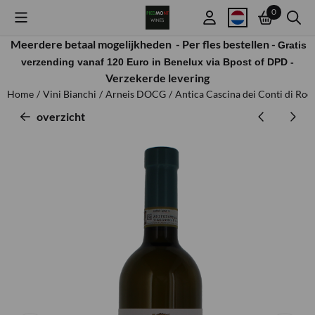
Cookievoorkeuren zijn beschikbaar. Kies instellingen of sta alle co
0
Meerdere betaal mogelijkheden -
Per fles bestellen -
Gratis
verzending vanaf 120 Euro in Benelux via Bpost of DPD -
Verzekerde levering
Home
/
Vini Bianchi
/
Arneis DOCG
/
Antica Cascina dei Conti di Roe
overzicht