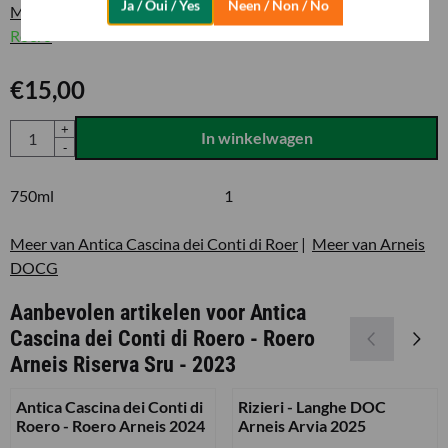
Ja / Oui / Yes
Neen / Non / No
Meer uitleg over de producent
:
Antica Cascina dei Conti di
Roero
€
15,00
Aantal
+
In winkelwagen
-
750ml
1
Meer van Antica Cascina dei Conti di Roer
|
Meer van Arneis
DOCG
Aanbevolen artikelen voor
Antica
Cascina dei Conti di Roero - Roero
Arneis Riserva Sru - 2023
Antica Cascina dei Conti di
Rizieri - Langhe DOC
Roero - Roero Arneis 2024
Arneis Arvia 2025