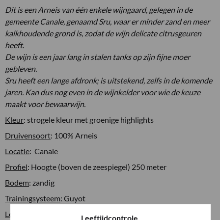
Dit is een Arneis van één enkele wijngaard, gelegen in de
gemeente Canale, genaamd Sru, waar er minder zand en meer
kalkhoudende grond is, zodat de wijn delicate citrusgeuren
heeft.
De wijn is een jaar lang in stalen tanks op zijn fijne moer
gebleven.
Sru heeft een lange afdronk; is uitstekend, zelfs in de komende
jaren. Kan dus nog even in de wijnkelder voor wie de keuze
maakt voor bewaarwijn.
Kleur
: strogele kleur met groenige highlights
Druivensoort
: 100% Arneis
Locatie
: Canale
Profiel
: Hoogte (boven de zeespiegel) 250 meter
Bodem
: zandig
Trainingsysteem
: Guyot
Leeftijd van de wijngaard
: 23 jaar
Leeftijdcontrole.