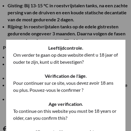
Gisting: Bij 13-15 °C in roestvrijstalen tanks, na een zachte
persing van de druiven en een koude statische decantatie
van de most gedurende 2 dagen.
Rijping: In roestvrijstalen tanks op de edele gistresten
gedurende ongeveer 3 maanden. Daarna volgen de fasen
van overhevelen en natuurlijke klaring.
PROEFNOTITIES
Leeftijdcontrole.
Om verder te gaan op deze website dient u 18 jaar of
Kleur: Intens strogeel
ouder te zijn, kunt u dit bevestigen?
Bouquet: Bloemige en fruitige tonen van acaciabloemen,
nectarineperzik en meloen.
Vérification de l'âge.
Smaak: Sappig , fris, fruitig en mineraal
Pour continuer sur ce site, vous devez avoir 18 ans
Evolutie: Het komt het best tot zijn recht tijdens de eerste
ou plus. Pouvez-vous le confirmer ?
3 jaar na de oogst.
Combinaties foodpairing: Uitstekend als aperitief. Het
Age verification.
past uitstekend bij voorgerechten, risotto en pasta met
To continue on this website you must be 18 years or
groenten, vis.
older, can you confirm this?
€
15,50