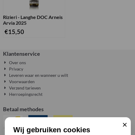
Rizieri - Langhe DOC Arneis
Arvia 2025
€
15,50
Klantenservice
Over ons
Privacy
Leveren waar en wanneer u wilt
Voorwaarden
Verzend tarieven
Herroepingsrecht
Betaal methodes
Sluiten
Wij gebruiken cookies