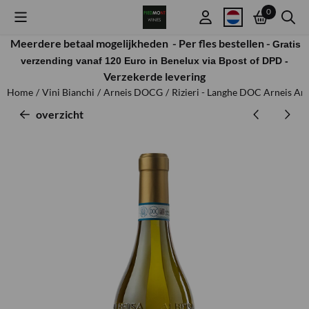
Cookievoorkeuren zijn beschikbaar. Kies instellingen of sta alle co
0
Meerdere betaal mogelijkheden -
Per fles bestellen -
Gratis
verzending vanaf 120 Euro in Benelux via Bpost of DPD -
Verzekerde levering
Home
/
Vini Bianchi
/
Arneis DOCG
/
Rizieri - Langhe DOC Arneis Ar
overzicht