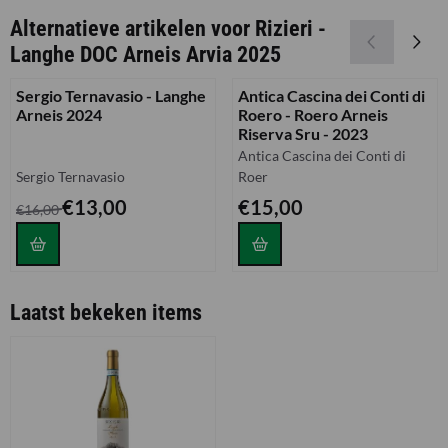
Alternatieve artikelen voor
Rizieri -
Langhe DOC Arneis Arvia 2025
Sergio Ternavasio - Langhe
Antica Cascina dei Conti di
Arneis 2024
Roero - Roero Arneis
Riserva Sru - 2023
Merk:
Antica Cascina dei Conti di
Merk:
Sergio Ternavasio
Roer
Van 16,00 voor 13,00
Prijs: 15,00
€13,00
€15,00
€16,00
Laatst bekeken items